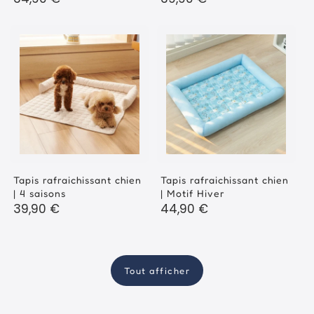
habituel
habituel
Tapis rafraichissant chien
Tapis rafraichissant chien
| 4 saisons
| Motif Hiver
Prix
39,90 €
Prix
44,90 €
habituel
habituel
Tout afficher