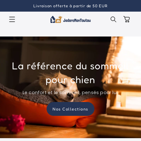
et
Livraison offerte à partir de 50 EUR
passer
au
contenu
Panier
La référence du sommeil
pour chien
Le confort et le sommeil, pensés pour lui.
Nos Collections