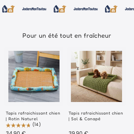
Pour un été tout en fraîcheur
Tapis rafraichissant chien
Tapis rafraichissant chien
| Rotin Naturel
| Sol & Canapé
(14)
Prix
34,90 €
Prix
39,90 €